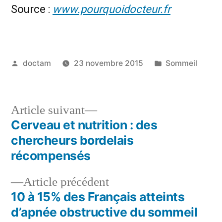
Source :
www.pourquoidocteur.fr
Publié
Publié
doctam
23 novembre 2015
Sommeil
par
dans
Article
Article suivant
suivant :
Cerveau et nutrition : des
Navigation
chercheurs bordelais
de
récompensés
l’article
Article
Article précédent
précédent :
10 à 15% des Français atteints
d’apnée obstructive du sommeil