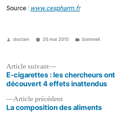
Source :
www.cespharm.fr
Publié
Publié
doctam
20 mai 2015
Sommeil
par
dans
Article
Article suivant
suivant :
E-cigarettes : les chercheurs ont
Navigation
découvert 4 effets inattendus
de
Article
Article précédent
l’article
précédent :
La composition des aliments