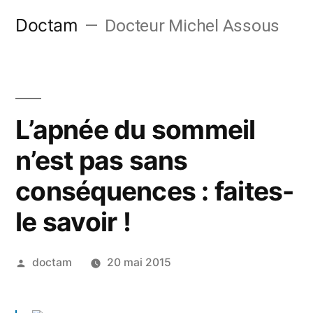
Aller
Doctam
Docteur Michel Assous
au
contenu
L’apnée du sommeil
n’est pas sans
conséquences : faites-
le savoir !
Publié
doctam
20 mai 2015
par